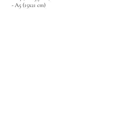
- A5 (15x21 cm)
Impression à l'unité, sur
commande.
Détails techniques
Affiche 30x40 cm ou A4 ou A5
Impression CMJN
Papier 180g/m2 couché
Cadre non inclu.
Graphiste AM
FAQ
Retour et remboursement