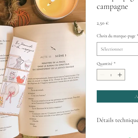
campagne
Prix
2,50 €
Choix du marque-page
Sélectionner
Quantité
*
A
Détails techniqu
Marque Page