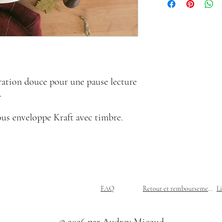
Impression CMJN
Papier Bristol 200 g/m2
ration douce pour une pause lecture
.
ous enveloppe Kraft avec timbre.
FAQ
Retour et remboursement
L