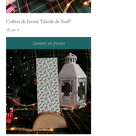
Coffret de l'avent "L'étoile de Noël"
Prix
18,90 €
Ajouter au panier