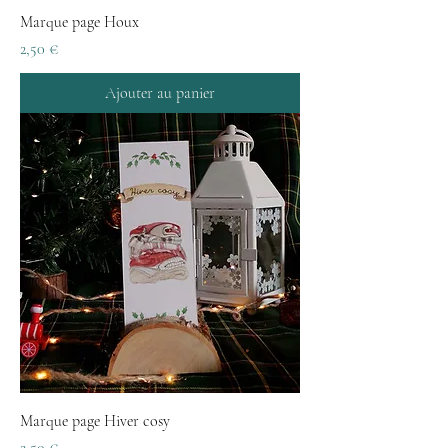
Marque page Houx
Prix
2,50 €
Ajouter au panier
Marque page Hiver cosy
Prix
2,50 €