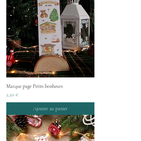
Marque page Petits bonheurs
Prix
2,50 €
Ajouter au panier