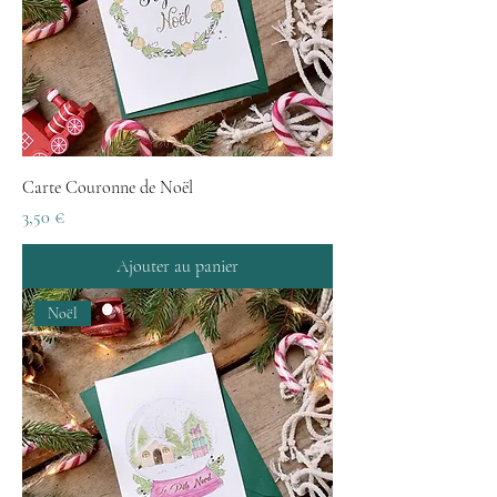
Carte Couronne de Noël
Prix
3,50 €
Ajouter au panier
Noël