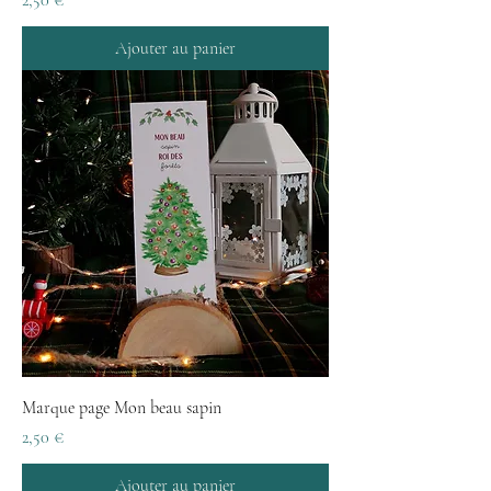
Ajouter au panier
Marque page Mon beau sapin
Prix
2,50 €
Ajouter au panier