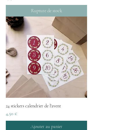
Rupture de stock
24 stickers calendrier de l'avent
Prix
4,50 €
Ajouter au panier