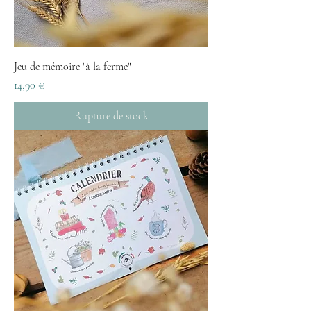
Jeu de mémoire "à la ferme"
Prix
14,90 €
Rupture de stock