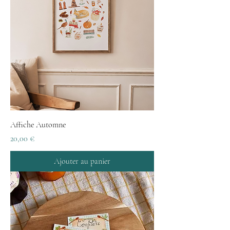
Affiche Automne
Prix
20,00 €
Ajouter au panier