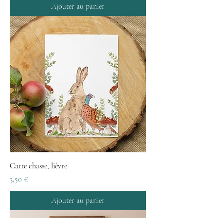
Ajouter au panier
Carte chasse, lièvre
Prix
3,50 €
Ajouter au panier