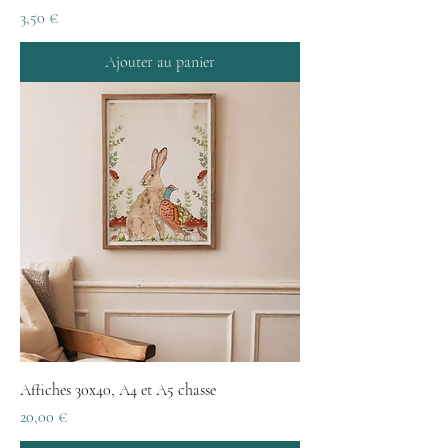
Prix
3,50 €
Ajouter au panier
Affiches 30x40, A4 et A5 chasse
Prix
20,00 €