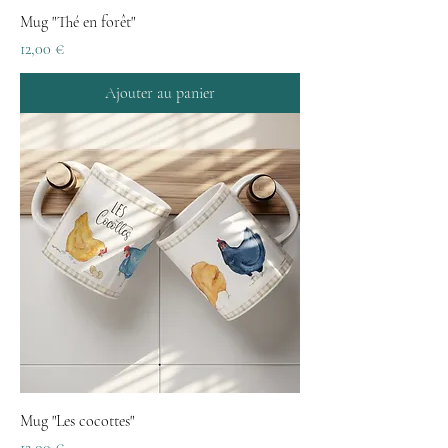
Mug "Thé en forêt"
Prix
12,00 €
Ajouter au panier
Mug "Les cocottes"
Prix
12,00 €