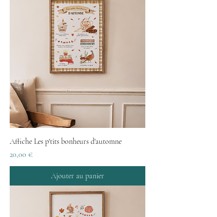
Affiche Les p'tits bonheurs d'automne
Prix
20,00 €
Ajouter au panier