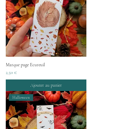
Marque page Ecureuil
Prix
2,50 €
Ajouter au panier
Halloween