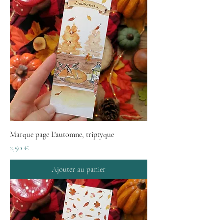
Marque page L'automne, triptyque
Prix
2,50 €
Ajouter au panier