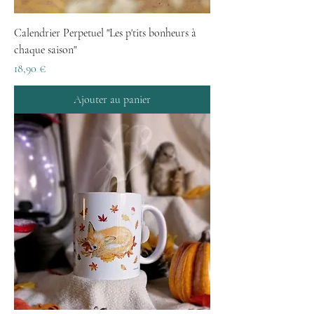
Calendrier Perpetuel "Les p'tits bonheurs à
chaque saison"
Prix
18,90 €
Ajouter au panier