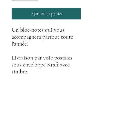
Ajouter au panier
Un bloc-notes qui vous
acompagnera partout toute
l'année.
Livraison par voie postales
sous enveloppe Kraft avec
timbre.
détails techniques
Bloc-Notes A6
50 feuilles
Les feuilles sont soudées en haut