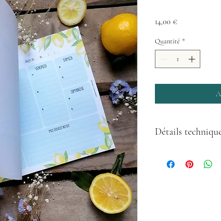
Prix
14,00 €
Quantité
*
A
Détails techniqu
Bloc-notes format A4 pay
Impression CMJN
Les feuilles s'enlèvent p
Feuilles 90 g/m2 offset